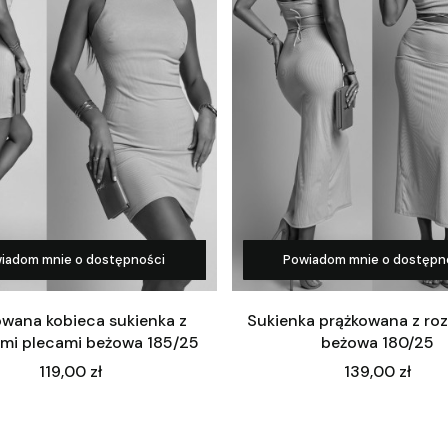
iadom mnie o dostępności
Powiadom mnie o dostępn
owana kobieca sukienka z
Sukienka prążkowana z ro
mi plecami beżowa 185/25
beżowa 180/25
Cena
Cena
119,00 zł
139,00 zł