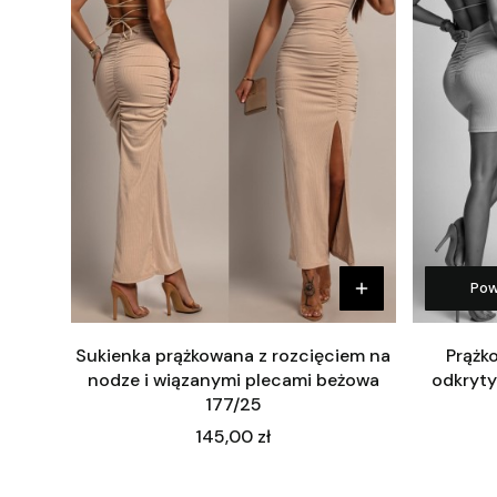
Pow
Sukienka prążkowana z rozcięciem na
Prążk
nodze i wiązanymi plecami beżowa
odkryty
177/25
Cena
145,00 zł