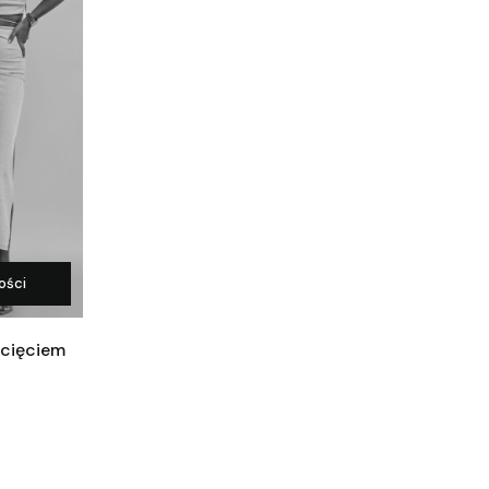
ości
zcięciem