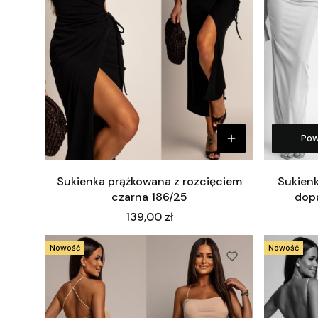
Pow
Sukienka prążkowana z rozcięciem
Sukienk
czarna 186/25
dop
Cena
139,00 zł
Nowość
Nowość