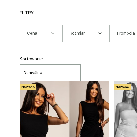
FILTRY
Cena
Rozmiar
Promocja
Koniec filtrów
Lista produktów
Sortowanie:
Domyślne
Nowość
Nowość