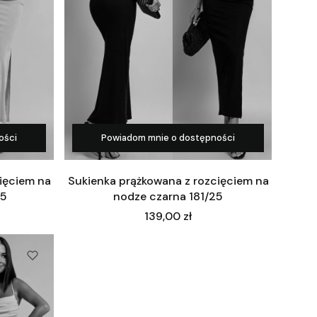
ości
Powiadom mnie o dostępności
ięciem na
Sukienka prążkowana z rozcięciem na
25
nodze czarna 181/25
Cena
139,00 zł