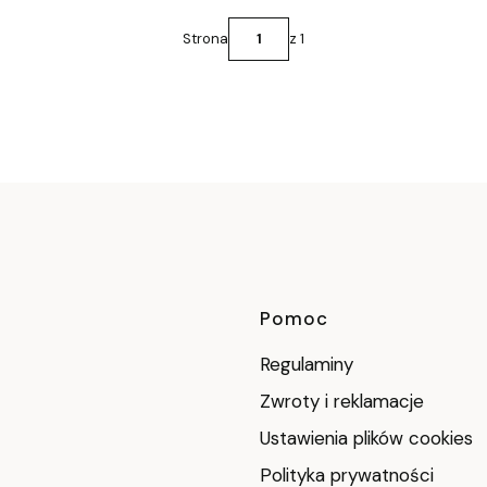
Strona
z 1
Linki w stop
Pomoc
Regulaminy
Zwroty i reklamacje
Ustawienia plików cookies
Polityka prywatności