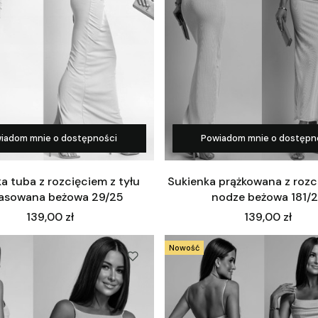
iadom mnie o dostępności
Powiadom mnie o dostępn
a tuba z rozcięciem z tyłu
Sukienka prążkowana z rozc
asowana beżowa 29/25
nodze beżowa 181/
Cena
Cena
139,00 zł
139,00 zł
Nowość