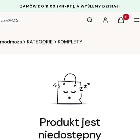
ZAMÓW DO 11:00 (PN-PT), A WYŚLEMY DZISIAJ!
Otwórz wyszukiwarkę
Produkty 
Szukaj
Zaloguj się
Koszyk
M
modmoza
KATEGORIE
KOMPLETY
Produkt jest
niedostępny