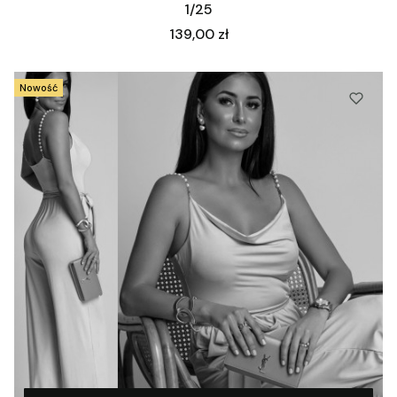
1/25
Cena
139,00 zł
Nowość