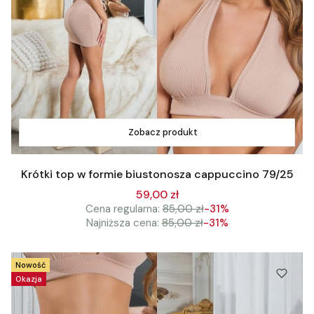
Zobacz produkt
Krótki top w formie biustonosza cappuccino 79/25
59,00 zł
Cena regularna:
85,00 zł
-31%
Najniższa cena:
85,00 zł
-31%
Nowość
Okazja