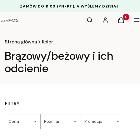
ZAMÓW DO 11:00 (PN-PT), A WYŚLEMY DZISIAJ!
Otwórz wyszukiwarkę
Produkty 
Szukaj
Zaloguj się
Koszyk
M
Strona główna
Kolor
Brązowy/beżowy i ich
odcienie
FILTRY
Cena
Rozmiar
Promocja
Koniec filtrów