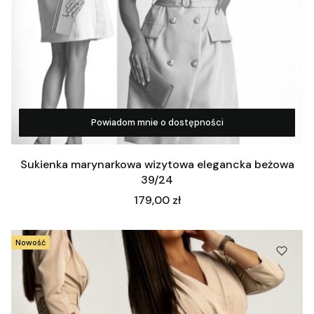
Powiadom mnie o dostępności
Zobacz produkt
Sukienka marynarkowa wizytowa elegancka beżowa
39/24
Cena
179,00 zł
Nowość