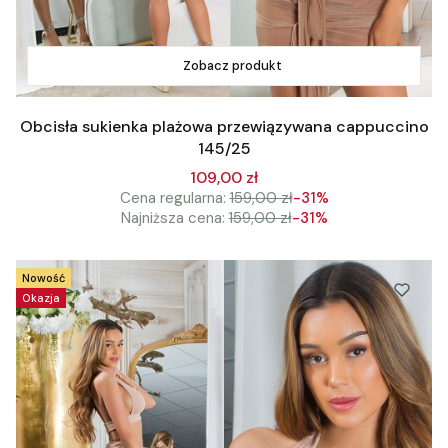
Zobacz produkt
Obcisła sukienka plażowa przewiązywana cappuccino
145/25
109,00 zł
Cena regularna:
159,00 zł
-31%
Najniższa cena:
159,00 zł
-31%
Nowość
Okazja