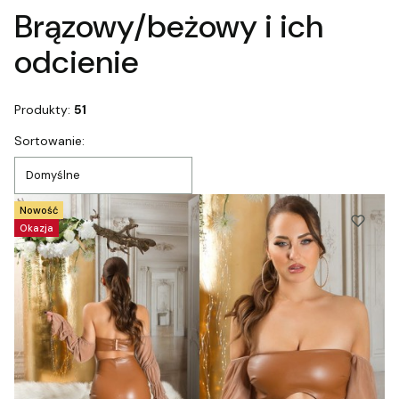
Brązowy/beżowy i ich
odcienie
Produkty:
51
Lista produktów
Sortowanie:
Domyślne
Nowość
Okazja