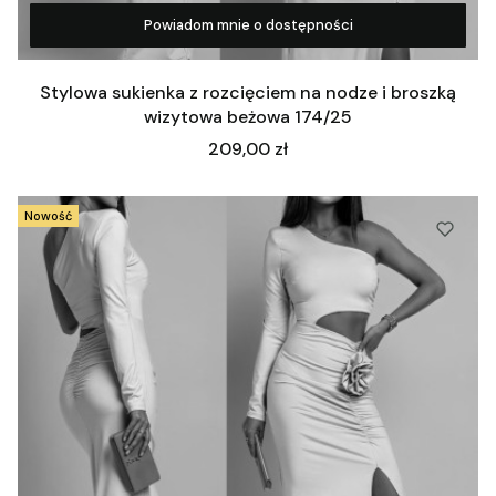
Powiadom mnie o dostępności
Zobacz produkt
Stylowa sukienka z rozcięciem na nodze i broszką
wizytowa beżowa 174/25
Cena
209,00 zł
Nowość