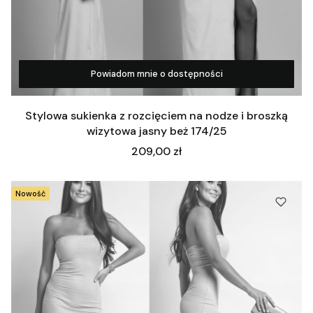
Powiadom mnie o dostępności
Zobacz produkt
Stylowa sukienka z rozcięciem na nodze i broszką
wizytowa jasny beż 174/25
Cena
209,00 zł
Nowość