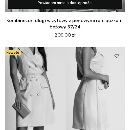
Powiadom mnie o dostępności
Zobacz produkt
Kombinezon długi wizytowy z perłowymi ramiączkami
beżowy 37/24
Cena
209,00 zł
Nowość