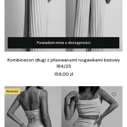
Powiadom mnie o dostępności
Zobacz produkt
Kombinezon długi z plisowanymi nogawkami beżowy
184/25
Cena
159,00 zł
Nowość