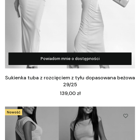
Powiadom mnie o dostępności
Zobacz produkt
Sukienka tuba z rozcięciem z tyłu dopasowana beżowa
29/25
Cena
139,00 zł
Nowość