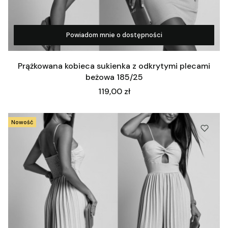
Powiadom mnie o dostępności
Zobacz produkt
Prążkowana kobieca sukienka z odkrytymi plecami
beżowa 185/25
Cena
119,00 zł
Nowość