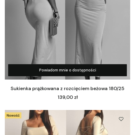
Powiadom mnie o dostępności
Zobacz produkt
Sukienka prążkowana z rozcięciem beżowa 180/25
Cena
139,00 zł
Nowość