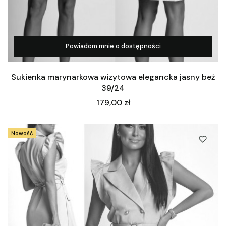
Powiadom mnie o dostępności
Zobacz produkt
Sukienka marynarkowa wizytowa elegancka jasny beż
39/24
Cena
179,00 zł
Nowość