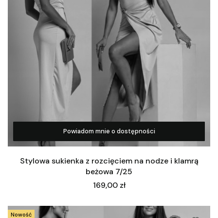
Powiadom mnie o dostępności
Zobacz produkt
Stylowa sukienka z rozcięciem na nodze i klamrą
beżowa 7/25
Cena
169,00 zł
Nowość