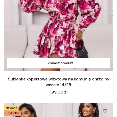
Zobacz produkt
Sukienka kopertowa wizytowa na komunię chrzciny
wesele 14/25
Cena
199,00 zł
Nowość
Bestseller