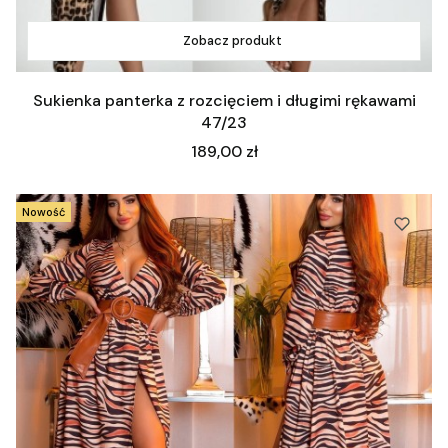
Zobacz produkt
Sukienka panterka z rozcięciem i długimi rękawami
47/23
Cena
189,00 zł
Nowość