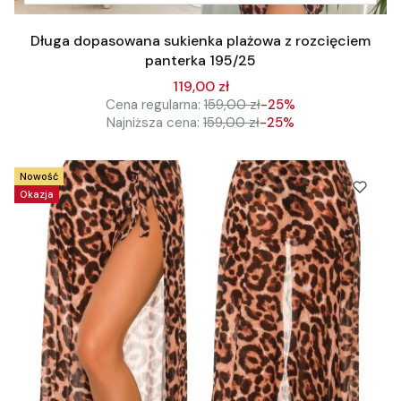
Długa dopasowana sukienka plażowa z rozcięciem
panterka 195/25
119,00 zł
Cena regularna:
159,00 zł
-25%
Najniższa cena:
159,00 zł
-25%
Nowość
Okazja