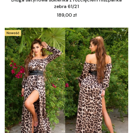
zebra 61/21
Cena
189,00 zł
Nowość