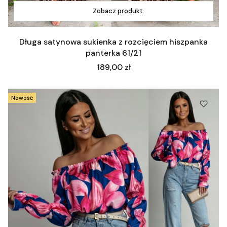
Zobacz produkt
Długa satynowa sukienka z rozcięciem hiszpanka
panterka 61/21
Cena
189,00 zł
Nowość