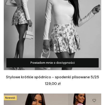
Powiadom mnie o dostępności
Zobacz produkt
Stylowe krótkie spódnico - spodenki plisowane 5/25
Cena
129,00 zł
Nowość