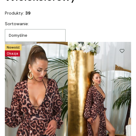
Produkty:
39
Lista produktów
Sortowanie:
Domyślne
Nowość
Okazja