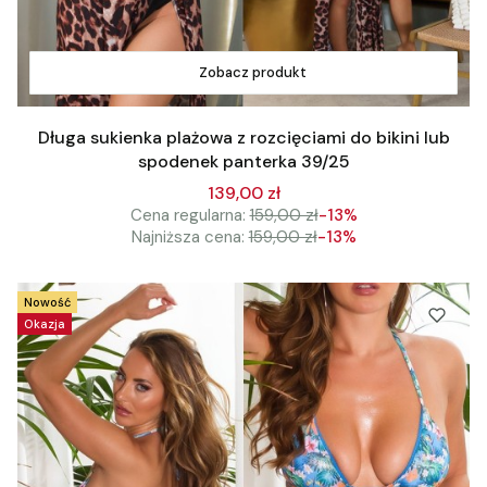
Zobacz produkt
Długa sukienka plażowa z rozcięciami do bikini lub
spodenek panterka 39/25
139,00 zł
Cena regularna:
159,00 zł
-13%
Najniższa cena:
159,00 zł
-13%
Nowość
Okazja