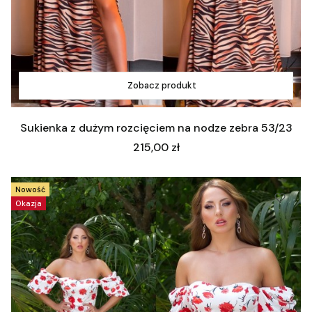
Zobacz produkt
Sukienka z dużym rozcięciem na nodze zebra 53/23
Cena
215,00 zł
Nowość
Okazja