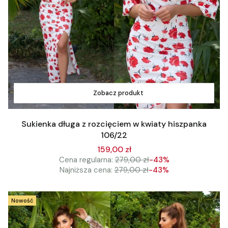
Zobacz produkt
Sukienka długa z rozcięciem w kwiaty hiszpanka
106/22
159,00 zł
Cena regularna:
279,00 zł
-43%
Najniższa cena:
279,00 zł
-43%
Nowość