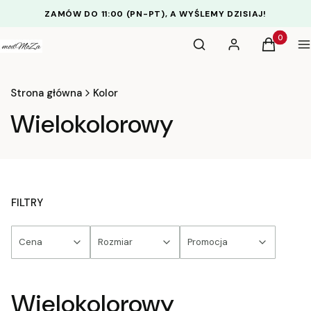
ZAMÓW DO 11:00 (PN-PT), A WYŚLEMY DZISIAJ!
Otwórz wyszukiwarkę
Produkty 
Szukaj
Zaloguj się
Koszyk
M
Strona główna
Kolor
Wielokolorowy
FILTRY
Cena
Rozmiar
Promocja
Koniec filtrów
Wielokolorowy