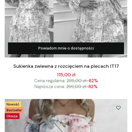
Powiadom mnie o dostępności
Zobacz produkt
Sukienka zwiewna z rozcięciem na plecach IT17
115,00 zł
Cena regularna:
299,00 zł
-62%
Najniższa cena:
299,00 zł
-62%
Nowość
Bestseller
Okazja