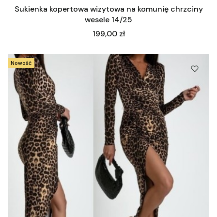
Sukienka kopertowa wizytowa na komunię chrzciny
wesele 14/25
Cena
199,00 zł
Nowość