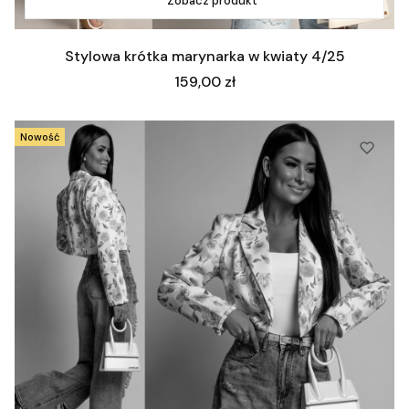
Zobacz produkt
Stylowa krótka marynarka w kwiaty 4/25
Cena
159,00 zł
Nowość