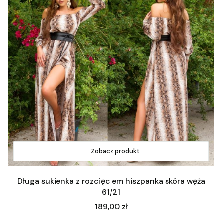
Zobacz produkt
Długa sukienka z rozcięciem hiszpanka skóra węża
61/21
Cena
189,00 zł