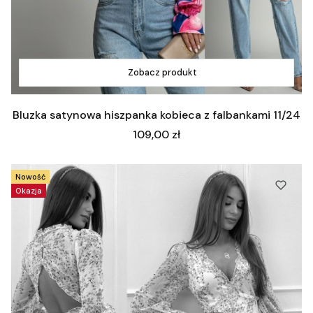
Zobacz produkt
Bluzka satynowa hiszpanka kobieca z falbankami 11/24
Cena
109,00 zł
Nowość
Okazja