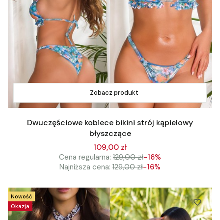
Zobacz produkt
Dwuczęściowe kobiece bikini strój kąpielowy
błyszczące
109,00 zł
Cena regularna:
129,00 zł
-16%
Najniższa cena:
129,00 zł
-16%
Nowość
Okazja