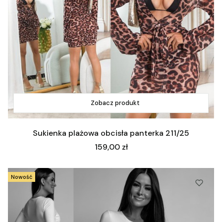
Zobacz produkt
Sukienka plażowa obcisła panterka 211/25
Cena
159,00 zł
Nowość