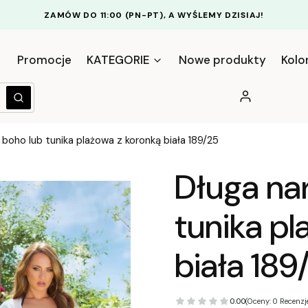
ZAMÓW DO 11:00 (PN-PT), A WYŚLEMY DZISIAJ!
Promocje
KATEGORIE
Nowe produkty
Kolo
Zaloguj się
yczyść
Szukaj
 boho lub tunika plażowa z koronką biała 189/25
Długa na
tunika pl
biała 189
0.00
(Oceny: 0 Recenzje