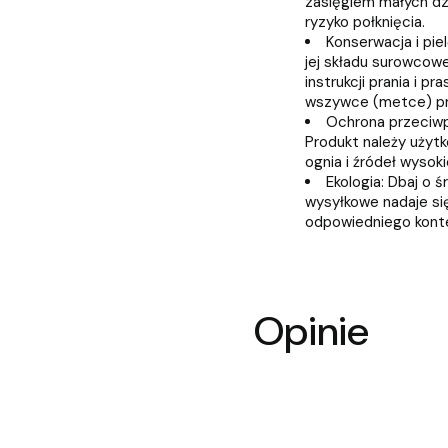
zasięgiem małych dz
ryzyko połknięcia.
Konserwacja i pie
jej składu surowcow
instrukcji prania i 
wszywce (metce) pr
Ochrona przeciwp
Produkt należy użyt
ognia i źródeł wysok
Ekologia: Dbaj o 
wysyłkowe nadaje się
odpowiedniego kont
Opinie