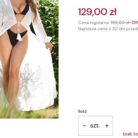
129,00 zł
Cena regularna:
159,00 zł
-19
Najniższa cena z 30 dni przed
Wybierz wariant produkt
Poszczególne warianty mogą 
*
Rozmiar
Wybierz
Ilość
szt.
brak t