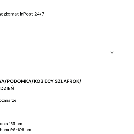
aczkomat InPost 24/7
WA/PODOMKA/KOBIECY SZLAFROK/
 DZIEŃ
ozmiarze.
enia 135 cm
hami 96-108 cm