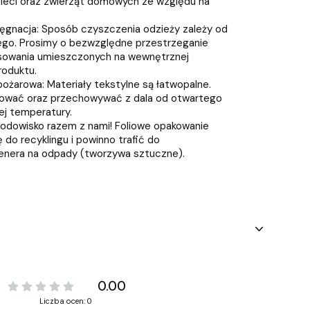
ieci oraz zwierząt domowych ze względu na
lęgnacja: Sposób czyszczenia odzieży zależy od
ego. Prosimy o bezwzględne przestrzeganie
prasowania umieszczonych na wewnętrznej
oduktu.
ożarowa: Materiały tekstylne są łatwopalne.
kować oraz przechowywać z dala od otwartego
iej temperatury.
środowisko razem z nami! Foliowe opakowanie
 do recyklingu i powinno trafić do
enera na odpady (tworzywa sztuczne).
0.00
Liczba ocen: 0