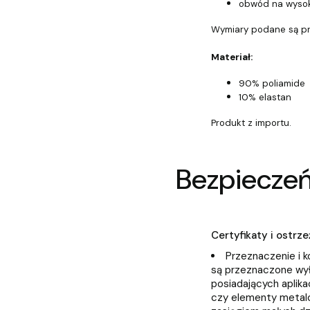
obwód na wysok
Wymiary podane są prze
Materiał:
90% poliamide
10% elastan
Produkt z importu.
Bezpiecze
Certyfikaty i ostr
Przeznaczenie i k
są przeznaczone wył
posiadających aplikac
czy elementy metal