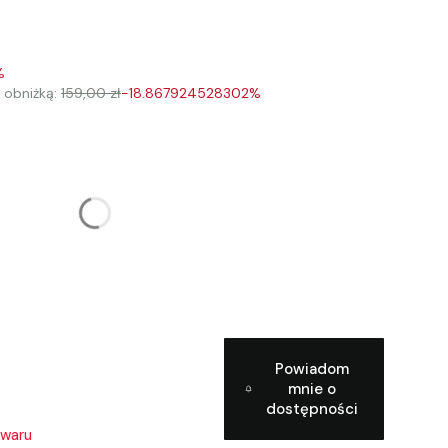
%
 obniżką:
159,00 zł
-18.867924528302%
u:
różnić się ceną
Powiadom
mnie o
dostępności
owaru