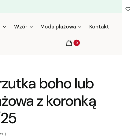
r
Wzór
Moda plażowa
Kontakt
Produkty w koszyku: 0. Zobacz s
Koszyk
rzutka boho lub
ażowa z koronką
/25
: 0)