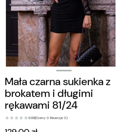
Mała czarna sukienka z
brokatem i długimi
rękawami 81/24
0.00
(Oceny: 0 Recenzje: 0)
Cena
129,00 zł