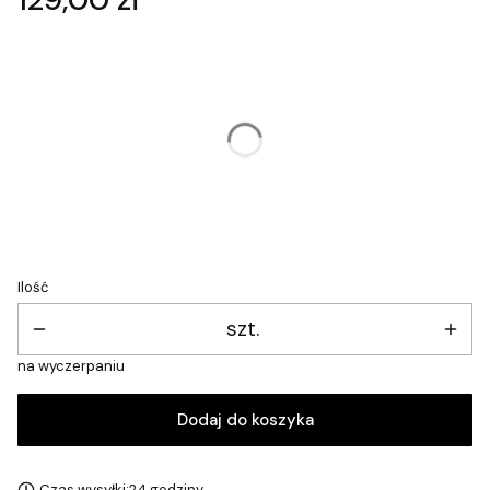
Wybierz wariant produktu:
Poszczególne warianty mogą różnić się ceną
*
Rozmiar
Wybierz
Ilość
szt.
na wyczerpaniu
Dodaj do koszyka
Czas wysyłki:
24 godziny