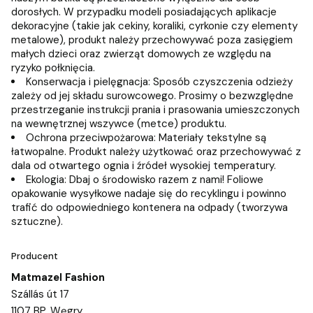
dorosłych. W przypadku modeli posiadających aplikacje
dekoracyjne (takie jak cekiny, koraliki, cyrkonie czy elementy
metalowe), produkt należy przechowywać poza zasięgiem
małych dzieci oraz zwierząt domowych ze względu na
ryzyko połknięcia.
Konserwacja i pielęgnacja: Sposób czyszczenia odzieży
zależy od jej składu surowcowego. Prosimy o bezwzględne
przestrzeganie instrukcji prania i prasowania umieszczonych
na wewnętrznej wszywce (metce) produktu.
Ochrona przeciwpożarowa: Materiały tekstylne są
łatwopalne. Produkt należy użytkować oraz przechowywać z
dala od otwartego ognia i źródeł wysokiej temperatury.
Ekologia: Dbaj o środowisko razem z nami! Foliowe
opakowanie wysyłkowe nadaje się do recyklingu i powinno
trafić do odpowiedniego kontenera na odpady (tworzywa
sztuczne).
Producent
Matmazel Fashion
Szállás út 17
1107 BP, Węgry