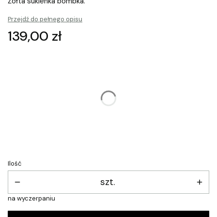
Żółta sukienka bombka.
Przejdź do pełnego opisu
Cena
139,00 zł
Wybierz wariant produktu:
Poszczególne warianty mogą różnić się ceną
*
Rozmiar
Wybierz
Ilość
szt.
na wyczerpaniu