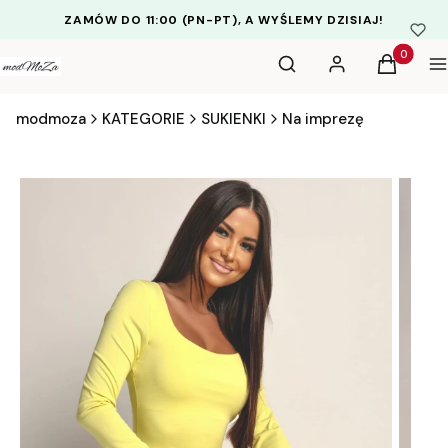
ZAMÓW DO 11:00 (PN-PT), A WYŚLEMY DZISIAJ!
Otwórz wyszukiwarkę
Produkty 
Szukaj
Zaloguj się
Koszyk
M
modmoza
KATEGORIE
SUKIENKI
Na imprezę