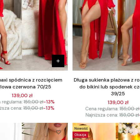
axi spódnica z rozcięciem
Długa sukienka plażowa z r
ylowa czerwona 70/25
do bikini lub spodenek c
39/25
139,00 zł
 regularna:
159,00 zł
-13%
139,00 zł
iższa cena:
159,00 zł
-13%
Cena regularna:
159,00 zł
Najniższa cena:
159,00 zł
Nowość
Okazja