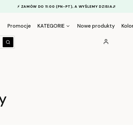
⚡
ZAMÓW DO 11:00 (PN-PT), A WYŚLEMY DZISIAJ!
Promocje
KATEGORIE
Nowe produkty
Kolo
Zaloguj się
yczyść
Szukaj
y