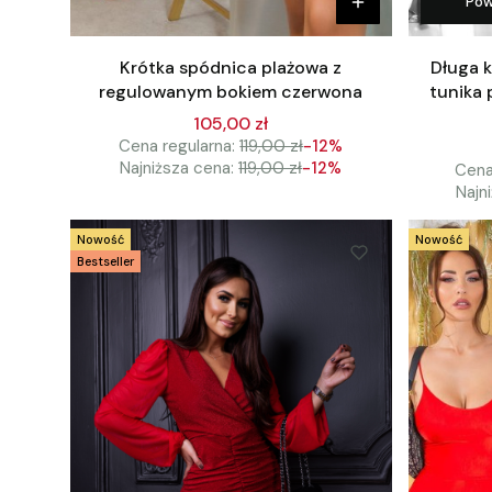
Pow
Krótka spódnica plażowa z
Długa 
regulowanym bokiem czerwona
tunika 
105,00 zł
Cena regularna:
119,00 zł
-12%
Najniższa cena:
119,00 zł
-12%
Cena
Najn
Nowość
Nowość
Bestseller