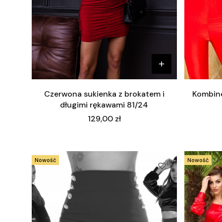
Czerwona sukienka z brokatem i
Kombine
długimi rękawami 81/24
Cena
129,00 zł
Nowość
Nowość