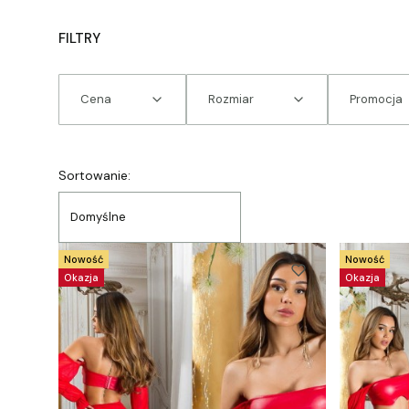
FILTRY
Cena
Rozmiar
Promocja
Koniec filtrów
Lista produktów
Sortowanie:
Domyślne
Nowość
Nowość
Okazja
Okazja