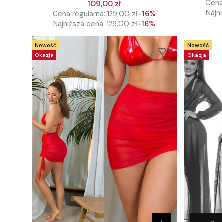
Cena
109,00 zł
Najn
Cena regularna:
129,00 zł
-16%
Najniższa cena:
129,00 zł
-16%
Nowość
Nowość
Okazja
Okazja