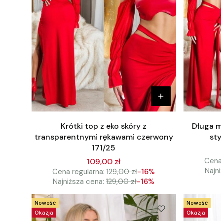
Krótki top z eko skóry z
Długa m
transparentnymi rękawami czerwony
st
171/25
Cena
109,00 zł
Najn
Cena regularna:
129,00 zł
-16%
Najniższa cena:
129,00 zł
-16%
Nowość
Nowość
Okazja
Okazja