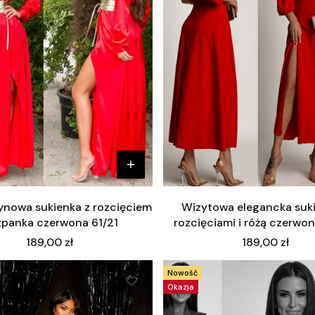
ynowa sukienka z rozcięciem
Wizytowa elegancka suki
zpanka czerwona 61/21
rozcięciami i różą czerwo
Cena
Cena
189,00 zł
189,00 zł
Nowość
Okazja