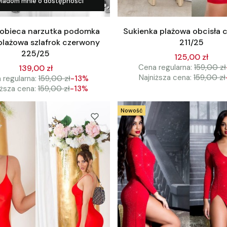
iadom mnie o dostępności
kobieca narzutka podomka
Sukienka plażowa obcisła 
plażowa szlafrok czerwony
211/25
225/25
125,00 zł
Cena regularna:
159,00 zł
139,00 zł
Najniższa cena:
159,00 zł
 regularna:
159,00 zł
-13%
iższa cena:
159,00 zł
-13%
Nowość