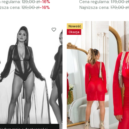
 regularna:
129,00 zł
-16%
Cena regularna:
179,00 zł
iższa cena:
129,00 zł
-16%
Najniższa cena:
179,00 zł
Nowość
Okazja