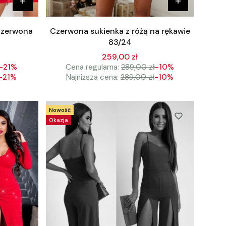
czerwona
Czerwona sukienka z różą na rękawie
83/24
259,00 zł
-21%
Cena regularna:
289,00 zł
-10%
-21%
Najniższa cena:
289,00 zł
-10%
Nowość
Okazja