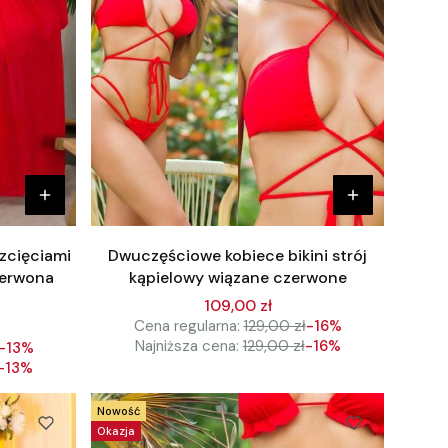
ozcięciami
Dwuczęściowe kobiece bikini strój
zerwona
kąpielowy wiązane czerwone
109,00 zł
Cena regularna:
129,00 zł
-16%
Najniższa cena:
129,00 zł
-16%
-13%
-13%
Nowość
Okazja