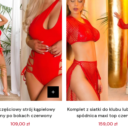
zęściowy strój kąpielowy
Komplet z siatki do klubu lub
any po bokach czerwony
spódnica maxi top cze
109,00 zł
159,00 zł