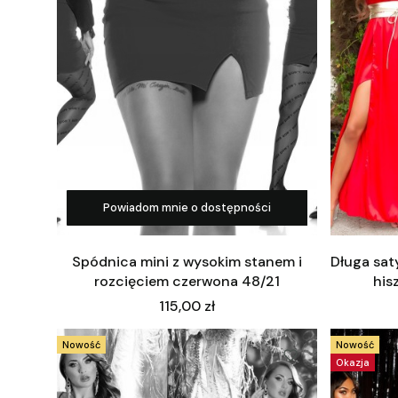
Powiadom mnie o dostępności
Spódnica mini z wysokim stanem i
Długa sat
rozcięciem czerwona 48/21
his
Cena
115,00 zł
Nowość
Nowość
Okazja