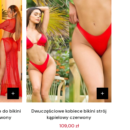
 do bikini
Dwuczęściowe kobiece bikini strój
rwony
kąpielowy czerwony
109,00 zł