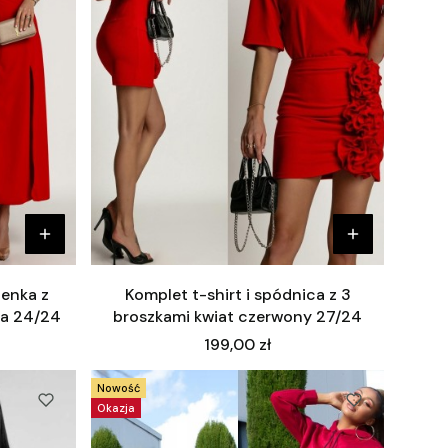
enka z
Komplet t-shirt i spódnica z 3
na 24/24
broszkami kwiat czerwony 27/24
Cena
199,00 zł
Nowość
Okazja