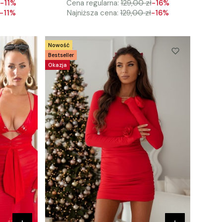
-11%
Cena regularna:
129,00 zł
-16%
-11%
Najniższa cena:
129,00 zł
-16%
Nowość
Bestseller
Okazja