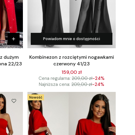
Powiadom mnie o dostępności
 z dużym
Kombinezon z rozciętymi nogawkami
ona 22/23
czerwony 41/23
159,00 zł
Cena regularna:
209,00 zł
-24%
Najniższa cena:
209,00 zł
-24%
Nowość